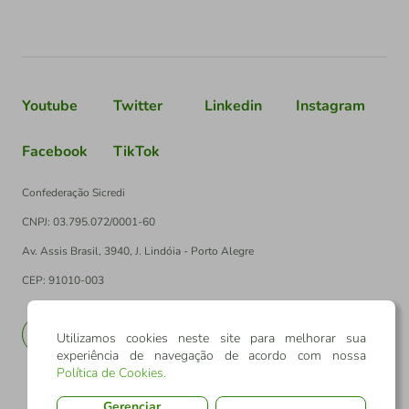
Youtube
Twitter
Linkedin
Instagram
Facebook
TikTok
Confederação Sicredi
CNPJ: 03.795.072/0001-60
Av. Assis Brasil, 3940, J. Lindóia - Porto Alegre
CEP: 91010-003
PT
EN
Utilizamos cookies neste site para melhorar sua
experiência de navegação de acordo com nossa
Política de Cookies
.
Gerenciar