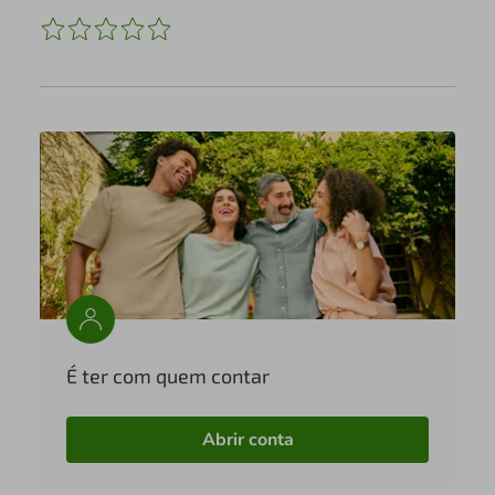
É ter com quem contar
Abrir conta