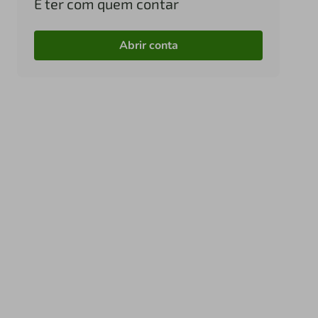
É ter com quem contar
Abrir conta