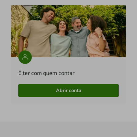
É ter com quem contar
Abrir conta