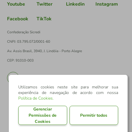
Youtube
Twitter
Linkedin
Instagram
Facebook
TikTok
Confederação Sicredi
CNPJ: 03.795.072/0001-60
Av. Assis Brasil, 3940, J. Lindóia - Porto Alegre
CEP: 91010-003
PT
EN
Utilizamos cookies neste site para melhorar sua
experiência de navegação de acordo com nossa
Política de Cookies
.
Gerenciar
Permissões de
Permitir todos
Cookies