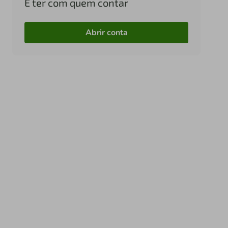
É ter com quem contar
Abrir conta