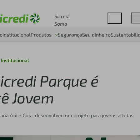
Acesse sicredi.com.br
Sicredi
Soma
o
Institucional
Produtos
Segurança
Seu dinheiro
Sustentabili
Institucional
icredi Parque é
tê Jovem
ria Alice Cola, desenvolveu um projeto para jovens atletas