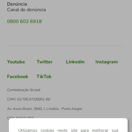
Denúncia
Canal de denúncia
0800 602 6918
Youtube
Twitter
Linkedin
Instagram
Facebook
TikTok
Confederação Sicredi
CNPJ: 03.795.072/0001-60
Av. Assis Brasil, 3940, J. Lindóia - Porto Alegre
CEP: 91010-003
Utilizamos cookies neste site para melhorar sua