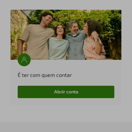
É ter com quem contar
Abrir conta