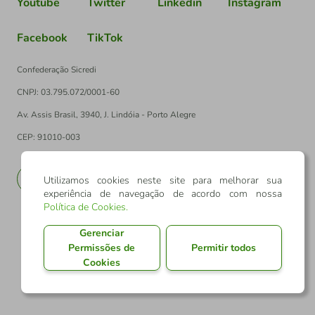
Youtube
Twitter
Linkedin
Instagram
Facebook
TikTok
Confederação Sicredi
CNPJ: 03.795.072/0001-60
Av. Assis Brasil, 3940, J. Lindóia - Porto Alegre
CEP: 91010-003
PT
EN
Utilizamos cookies neste site para melhorar sua
experiência de navegação de acordo com nossa
Política de Cookies
.
Gerenciar
Permissões de
Permitir todos
Cookies