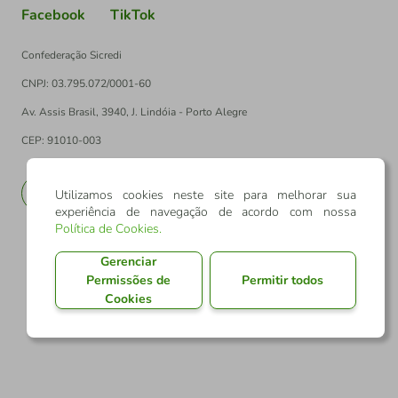
Facebook
TikTok
Confederação Sicredi
CNPJ: 03.795.072/0001-60
Av. Assis Brasil, 3940, J. Lindóia - Porto Alegre
CEP: 91010-003
PT
EN
Utilizamos cookies neste site para melhorar sua
experiência de navegação de acordo com nossa
Política de Cookies
.
Gerenciar
Permissões de
Permitir todos
Cookies