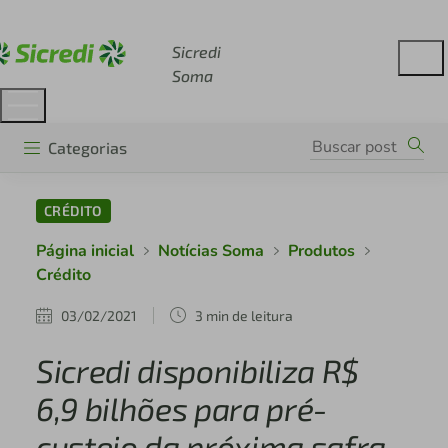
Acesse sicredi.com.br
Sicredi
Soma
Categorias
CRÉDITO
Página inicial
Notícias Soma
Produtos
Crédito
03/02/2021
3 min de leitura
Sicredi disponibiliza R$
6,9 bilhões para pré-
custeio da próxima safra