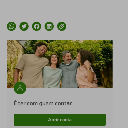
É ter com quem contar
Abrir conta