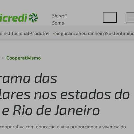
Acesse sicredi.com.br
Sicredi
Soma
o
Institucional
Produtos
Segurança
Seu dinheiro
Sustentabili
Cooperativismo
grama das
lares nos estados do
e Rio de Janeiro
a cooperativa com educação e visa proporcionar a vivência do