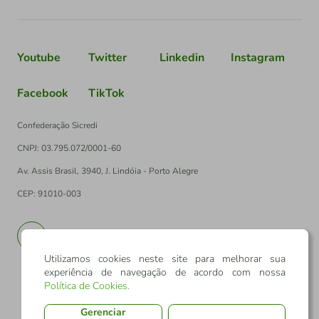
Youtube
Twitter
Linkedin
Instagram
Facebook
TikTok
Confederação Sicredi
CNPJ: 03.795.072/0001-60
Av. Assis Brasil, 3940, J. Lindóia - Porto Alegre
CEP: 91010-003
PT
EN
Utilizamos cookies neste site para melhorar sua
experiência de navegação de acordo com nossa
Política de Cookies
.
Gerenciar