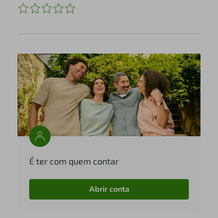
É ter com quem contar
Abrir conta