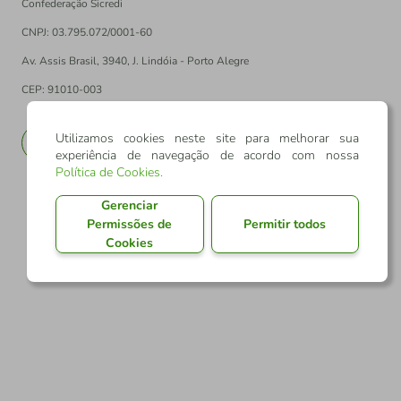
Confederação Sicredi
CNPJ: 03.795.072/0001-60
Av. Assis Brasil, 3940, J. Lindóia - Porto Alegre
CEP: 91010-003
Utilizamos cookies neste site para melhorar sua
PT
EN
experiência de navegação de acordo com nossa
Política de Cookies
.
Gerenciar
Permissões de
Permitir todos
Cookies