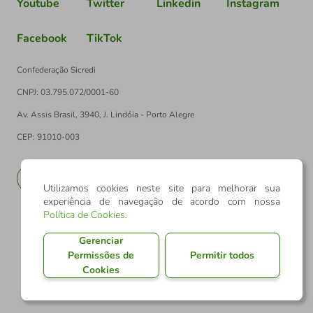
Youtube
Twitter
Linkedin
Instagram
Facebook
TikTok
Confederação Sicredi
CNPJ: 03.795.072/0001-60
Av. Assis Brasil, 3940, J. Lindóia - Porto Alegre
CEP: 91010-003
PT
EN
Utilizamos cookies neste site para melhorar sua
experiência de navegação de acordo com nossa
Política de Cookies
.
Gerenciar
Permissões de
Permitir todos
Cookies