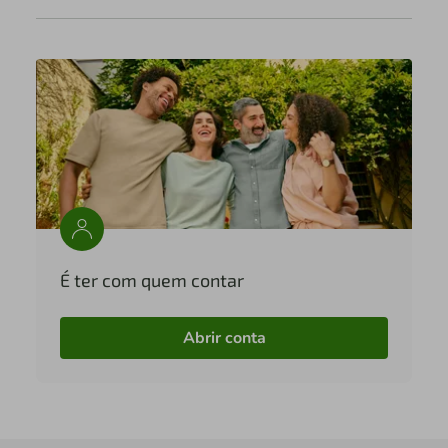
É ter com quem contar
Abrir conta