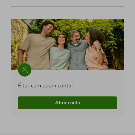
É ter com quem contar
Abrir conta