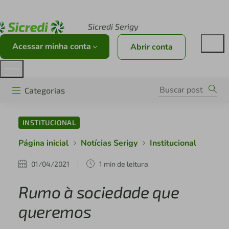
Acesse sicredi.com.br
Sicredi Serigy
Acessar minha conta
Abrir conta
Categorias
INSTITUCIONAL
Página inicial
Notícias Serigy
Institucional
01/04/2021
1 min de leitura
Rumo à sociedade que
queremos