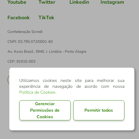
Youtube
Twitter
Linkedin
Instagram
Facebook
TikTok
Confederação Sicredi
CNPJ: 03.795.072/0001-60
Av. Assis Brasil, 3940, J. Lindóia - Porto Alegre
CEP: 91010-003
PT
EN
Utilizamos cookies neste site para melhorar sua
experiência de navegação de acordo com nossa
Política de Cookies
.
Gerenciar
Permissões de
Permitir todos
Cookies