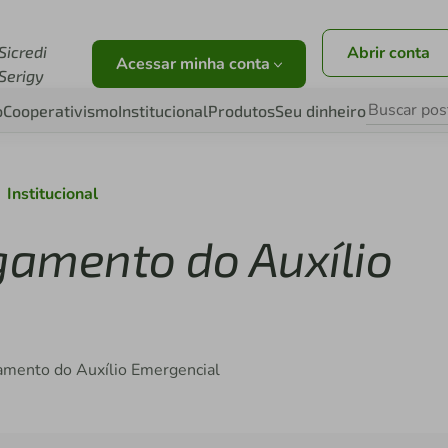
br
Sicredi
Abrir conta
Acessar minha conta
Serigy
o
Cooperativismo
Institucional
Produtos
Seu dinheiro
Institucional
amento do Auxílio
gamento do Auxílio Emergencial