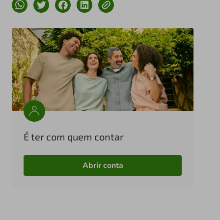
É ter com quem contar
Abrir conta