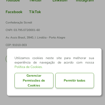
Youtube
Twitter
Linkedin
Instagram
Facebook
TikTok
Confederação Sicredi
CNPJ: 03.795.072/0001-60
Av. Assis Brasil, 3940, J. Lindóia - Porto Alegre
CEP: 91010-003
Utilizamos cookies neste site para melhorar sua
PT
EN
experiência de navegação de acordo com nossa
Política de Cookies
.
Gerenciar
Permissões de
Permitir todos
Cookies