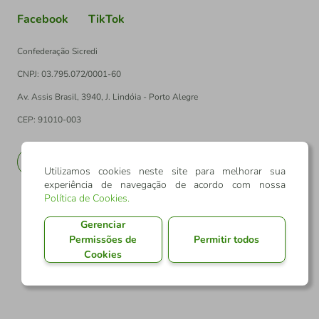
Facebook
TikTok
Confederação Sicredi
CNPJ: 03.795.072/0001-60
Av. Assis Brasil, 3940, J. Lindóia - Porto Alegre
CEP: 91010-003
PT
EN
Utilizamos cookies neste site para melhorar sua
experiência de navegação de acordo com nossa
Política de Cookies
.
Gerenciar
Permissões de
Permitir todos
Cookies