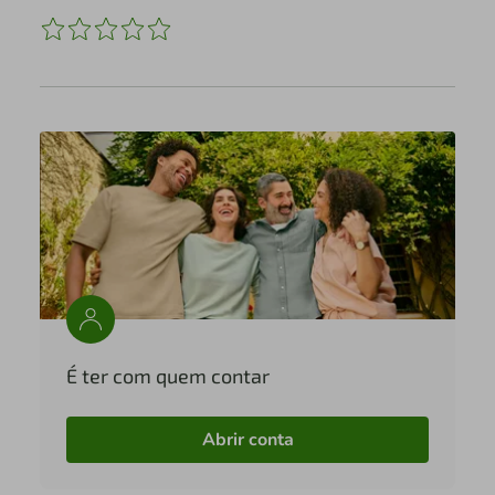
É ter com quem contar
Abrir conta