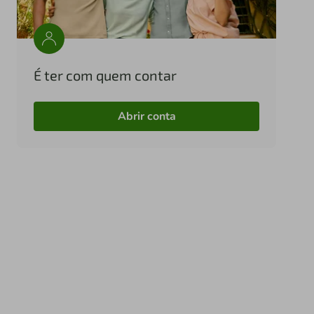
É ter com quem contar
Abrir conta