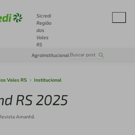
se sicredi.com.br
Sicredi
Região
dos
Vales
RS
Agro
Institucional
dos Vales RS
Institucional
ind RS 2025
 Revista Amanhã