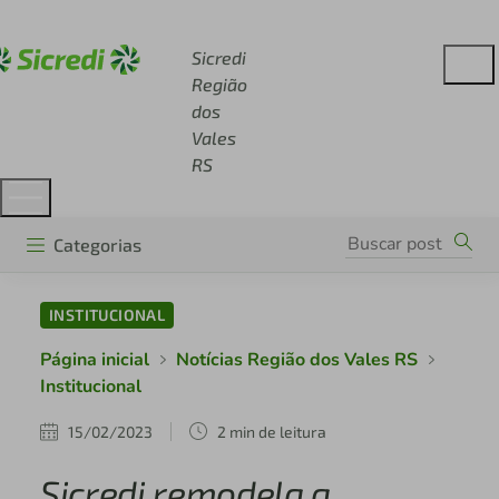
Acesse sicredi.com.br
Sicredi
Região
dos
Vales
RS
Categorias
INSTITUCIONAL
Página inicial
Notícias Região dos Vales RS
Institucional
15/02/2023
2 min de leitura
Sicredi remodela a