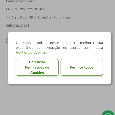
Confederação Sicredi
CNPJ: 03.795.072/0001-60
Av. Assis Brasil, 3940, J. Lindóia - Porto Alegre
CEP: 91010-003
PT
EN
Utilizamos cookies neste site para melhorar sua
experiência de navegação de acordo com nossa
Política de Cookies
.
Gerenciar
Permissões de
Permitir todos
Cookies