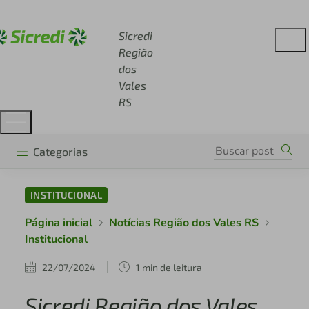
Acesse sicredi.com.br
Sicredi
Região
dos
Vales
RS
Categorias
INSTITUCIONAL
Página inicial
Notícias Região dos Vales RS
Institucional
22/07/2024
1 min de leitura
Sicredi Região dos Vales