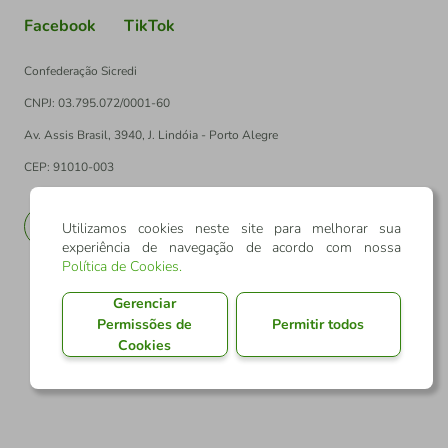
Facebook
TikTok
Confederação Sicredi
CNPJ: 03.795.072/0001-60
Av. Assis Brasil, 3940, J. Lindóia - Porto Alegre
CEP: 91010-003
PT
EN
Utilizamos cookies neste site para melhorar sua
experiência de navegação de acordo com nossa
Política de Cookies
.
Gerenciar
Permissões de
Permitir todos
Cookies