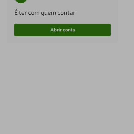
É ter com quem contar
Abrir conta