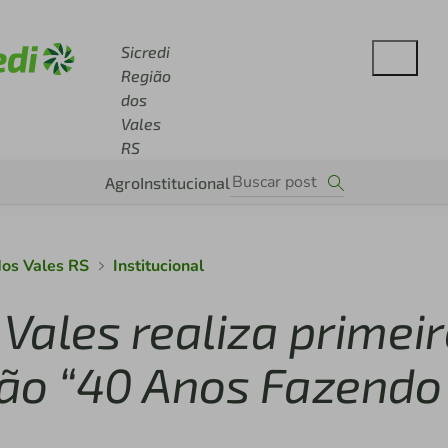
se sicredi.com.br
Sicredi
Região
dos
Vales
RS
Agro
Institucional
dos Vales RS
Institucional
 Vales realiza primei
ção “40 Anos Fazendo