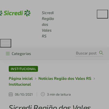
Acesse sicredi.com.br
Sicredi
Região
dos
Vales
RS
Categorias
INSTITUCIONAL
Página inicial
Notícias Região dos Vales RS
Institucional
06/10/2021
3 min de leitura
Sicredi Região dos Vales