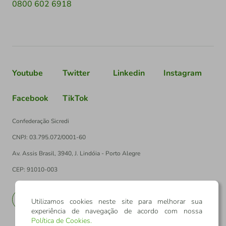
0800 602 6918
Youtube
Twitter
Linkedin
Instagram
Facebook
TikTok
Confederação Sicredi
CNPJ: 03.795.072/0001-60
Av. Assis Brasil, 3940, J. Lindóia - Porto Alegre
CEP: 91010-003
PT
EN
Utilizamos cookies neste site para melhorar sua
experiência de navegação de acordo com nossa
Política de Cookies
.