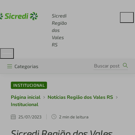
Acesse sicredi.com.br
Sicredi
Região
dos
Vales
RS
Categorias
INSTITUCIONAL
Página inicial
Notícias Região dos Vales RS
Institucional
25/07/2023
2 min de leitura
Sicredi Região dos Vales