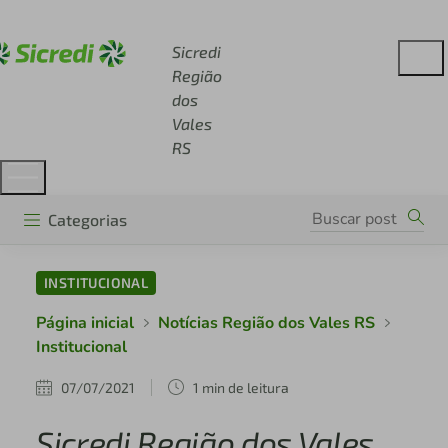
Acesse sicredi.com.br
Sicredi
Região
dos
Vales
RS
Categorias
INSTITUCIONAL
Página inicial
Notícias Região dos Vales RS
Institucional
07/07/2021
1 min de leitura
Sicredi Região dos Vales