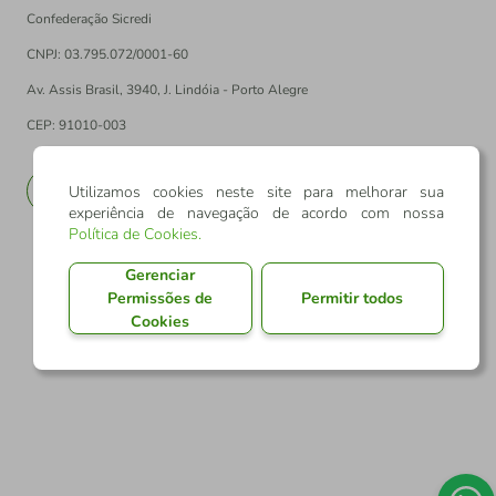
Confederação Sicredi
CNPJ: 03.795.072/0001-60
Av. Assis Brasil, 3940, J. Lindóia - Porto Alegre
CEP: 91010-003
PT
EN
Utilizamos cookies neste site para melhorar sua
experiência de navegação de acordo com nossa
Política de Cookies
.
Gerenciar
Permissões de
Permitir todos
Cookies