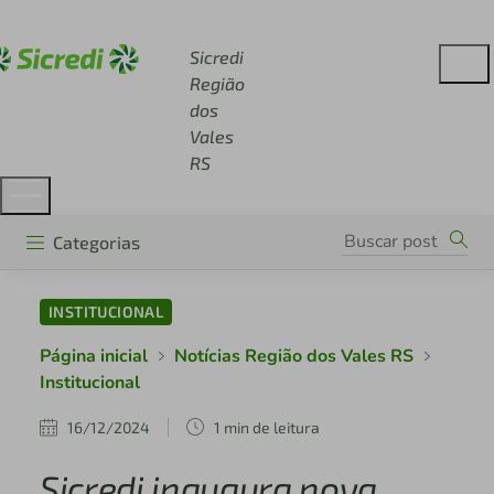
Acesse sicredi.com.br
Sicredi
Região
dos
Vales
RS
Categorias
INSTITUCIONAL
Página inicial
Notícias Região dos Vales RS
Institucional
16/12/2024
1 min de leitura
Sicredi inaugura nova