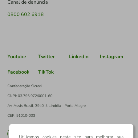
Canal de denúncia
0800 602 6918
Youtube
Twitter
Linkedin
Instagram
Facebook
TikTok
Confederação Sicredi
CNPJ: 03.795.072/0001-60
Av. Assis Brasil, 3940, J. Lindóia - Porto Alegre
CEP: 91010-003
PT
EN
Utilizamos cookies neste site para melhorar sua