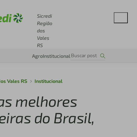
se sicredi.com.br
Sicredi
Região
dos
Vales
RS
Agro
Institucional
dos Vales RS
Institucional
 as melhores
eiras do Brasil,