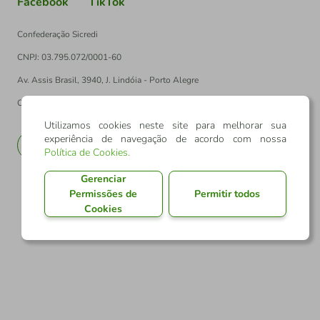
Facebook
TikTok
Confederação Sicredi
CNPJ: 03.795.072/0001-60
Av. Assis Brasil, 3940, J. Lindóia - Porto Alegre
CEP: 91010-003
Utilizamos cookies neste site para melhorar sua
experiência de navegação de acordo com nossa
PT
EN
Política de Cookies
.
Gerenciar
Permissões de
Permitir todos
Cookies