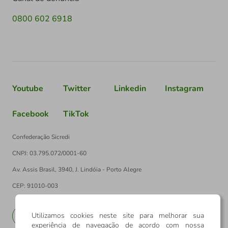
0800 602 6918
Youtube
Twitter
Linkedin
Instagram
Facebook
TikTok
Confederação Sicredi
CNPJ: 03.795.072/0001-60
Av. Assis Brasil, 3940, J. Lindóia - Porto Alegre
CEP: 91010-003
Utilizamos cookies neste site para melhorar sua
PT
EN
experiência de navegação de acordo com nossa