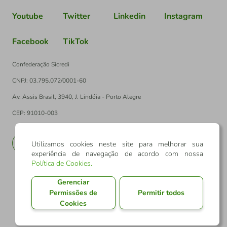
Youtube
Twitter
Linkedin
Instagram
Facebook
TikTok
Confederação Sicredi
CNPJ: 03.795.072/0001-60
Av. Assis Brasil, 3940, J. Lindóia - Porto Alegre
CEP: 91010-003
PT
EN
Utilizamos cookies neste site para melhorar sua
experiência de navegação de acordo com nossa
Política de Cookies
.
Gerenciar
Permissões de
Permitir todos
Cookies