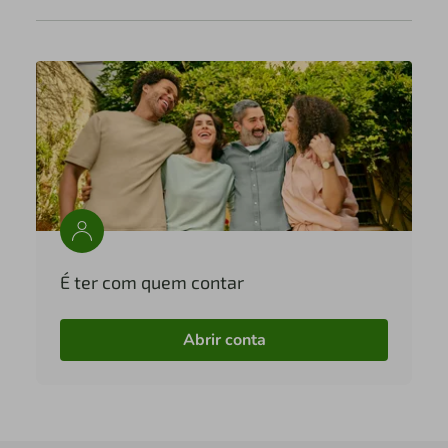
É ter com quem contar
Abrir conta