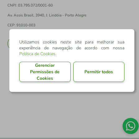
CNPJ: 03.795.072/0001-60
Av. Assis Brasil, 3940, J. Lindóia - Porto Alegre
CEP: 91010-003
Utilizamos cookies neste site para melhorar sua
PT
EN
experiência de navegação de acordo com nossa
Política de Cookies
.
Gerenciar
Permissões de
Permitir todos
Cookies