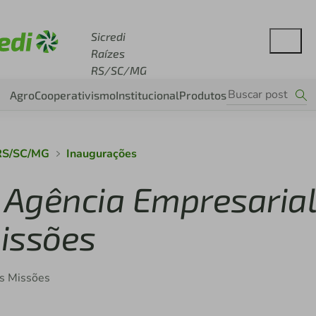
esse sicredi.com.br
Sicredi
Raízes
RS/SC/MG
Agro
Cooperativismo
Institucional
Produtos
 RS/SC/MG
Inaugurações
a Agência Empresaria
issões
as Missões