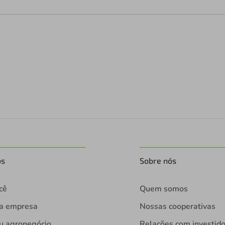
os
Sobre nós
cê
Quem somos
ua empresa
Nossas cooperativas
u agronegócio
Relações com investid