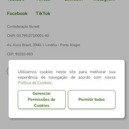
Facebook
TikTok
Confederação Sicredi
CNPJ: 03.795.072/0001-60
Av. Assis Brasil, 3940, J. Lindóia - Porto Alegre
CEP: 91010-003
PT
EN
Utilizamos cookies neste site para melhorar sua
experiência de navegação de acordo com nossa
Política de Cookies
.
Gerenciar
Permissões de
Permitir todos
Cookies