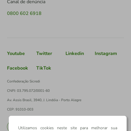
Canal de denúncia
0800 602 6918
Youtube
Twitter
Linkedin
Instagram
Facebook
TikTok
Confederação Sicredi
CNPJ: 03.795.072/0001-60
Av. Assis Brasil, 3940, J. Lindóia - Porto Alegre
CEP: 91010-003
PT
EN
Utilizamos cookies neste site para melhorar sua