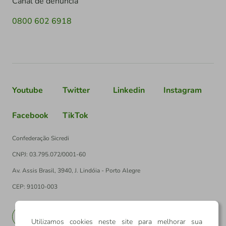
Canal de denúncia
0800 602 6918
Youtube
Twitter
Linkedin
Instagram
Facebook
TikTok
Confederação Sicredi
CNPJ: 03.795.072/0001-60
Av. Assis Brasil, 3940, J. Lindóia - Porto Alegre
CEP: 91010-003
PT
EN
Utilizamos cookies neste site para melhorar sua