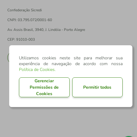
Confederação Sicredi
CNPJ: 03.795.072/0001-60
Av. Assis Brasil, 3940, J. Lindóia - Porto Alegre
CEP: 91010-003
PT
EN
Utilizamos cookies neste site para melhorar sua
experiência de navegação de acordo com nossa
Política de Cookies
.
Gerenciar
Permissões de
Permitir todos
Cookies