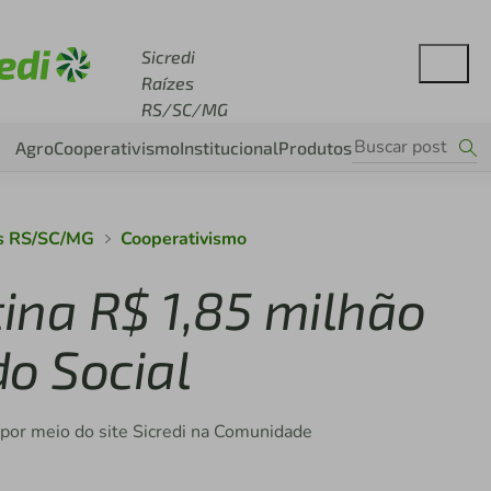
esse sicredi.com.br
Sicredi
Raízes
RS/SC/MG
Agro
Cooperativismo
Institucional
Produtos
es RS/SC/MG
Cooperativismo
tina R$ 1,85 milhão
o Social
 por meio do site Sicredi na Comunidade