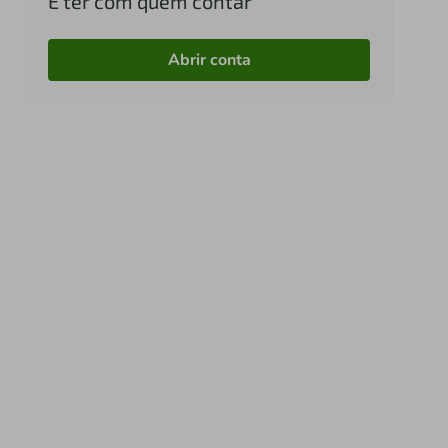
É ter com quem contar
Abrir conta