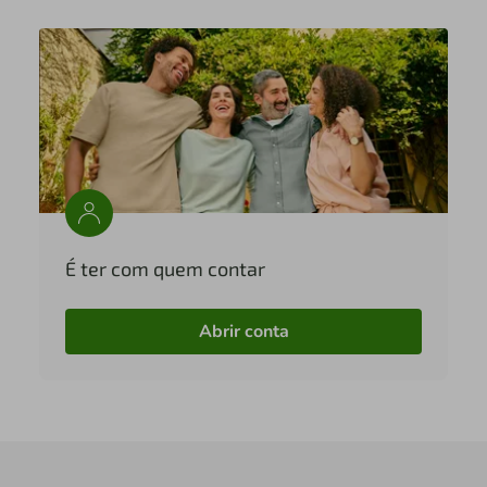
É ter com quem contar
Abrir conta