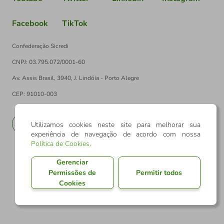
Facebook
TikTok
Confederação Sicredi
CNPJ: 03.795.072/0001-60
Av. Assis Brasil, 3940, J. Lindóia - Porto Alegre
CEP: 91010-003
PT
EN
Utilizamos cookies neste site para melhorar sua
experiência de navegação de acordo com nossa
Política de Cookies
.
Gerenciar
Permissões de
Permitir todos
Cookies