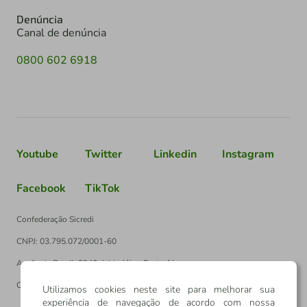
Denúncia
Canal de denúncia
0800 602 6918
Youtube
Twitter
Linkedin
Instagram
Facebook
TikTok
Confederação Sicredi
CNPJ: 03.795.072/0001-60
Av. Assis Brasil, 3940, J. Lindóia - Porto Alegre
CEP: 91010-003
Utilizamos cookies neste site para melhorar sua
experiência de navegação de acordo com nossa