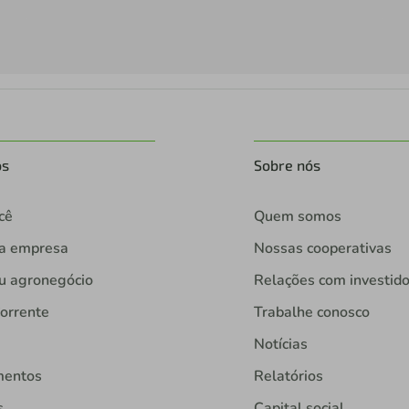
os
Sobre nós
cê
Quem somos
ua empresa
Nossas cooperativas
u agronegócio
Relações com investid
orrente
Trabalhe conosco
Notícias
mentos
Relatórios
s
Capital social