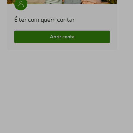
É ter com quem contar
Abrir conta