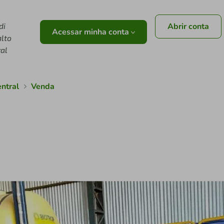
di
Abrir conta
Acessar minha conta
alto
ral
entral
Venda