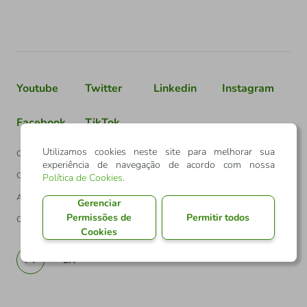
Youtube
Twitter
Linkedin
Instagram
Facebook
TikTok
Utilizamos cookies neste site para melhorar sua
Confederação Sicredi
experiência de navegação de acordo com nossa
CNPJ: 03.795.072/0001-60
Política de Cookies
.
Av. Assis Brasil, 3940, J. Lindóia - Porto Alegre
Gerenciar
Permissões de
Permitir todos
CEP: 91010-003
Cookies
PT
EN