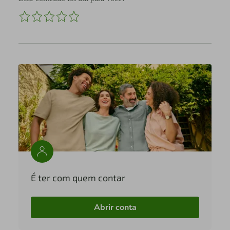
É ter com quem contar
Abrir conta