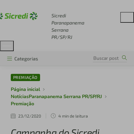
Acesse sicredi.com.br
Sicredi
Paranapanema
Serrana
PR/SP/RJ
Categorias
PREMIAÇÃO
Página inicial
NotíciasParanapanema Serrana PR/SP/RJ
Premiação
23/12/2020
4 min de leitura
Campanha do Sicredi