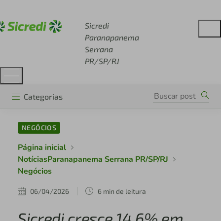
Acesse sicredi.com.br
Sicredi
Paranapanema
Serrana
PR/SP/RJ
Categorias
NEGÓCIOS
Página inicial
NotíciasParanapanema Serrana PR/SP/RJ
Negócios
06/04/2026
6 min de leitura
Sicredi cresce 14,6% em