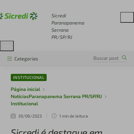
Acesse sicredi.com.br
Sicredi
Paranapanema
Serrana
PR/SP/RJ
Categorias
INSTITUCIONAL
Página inicial
NotíciasParanapanema Serrana PR/SP/RJ
Institucional
30/08/2023
1 min de leitura
Sicredi é destaque em