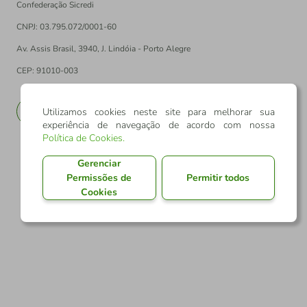
Confederação Sicredi
CNPJ: 03.795.072/0001-60
Av. Assis Brasil, 3940, J. Lindóia - Porto Alegre
CEP: 91010-003
PT
EN
Utilizamos cookies neste site para melhorar sua
experiência de navegação de acordo com nossa
Política de Cookies
.
Gerenciar
Permissões de
Permitir todos
Cookies