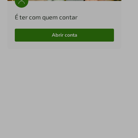
É ter com quem contar
Abrir conta