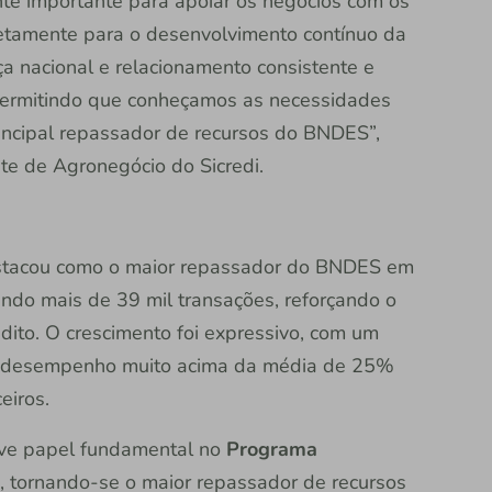
te importante para apoiar os negócios com os
etamente para o desenvolvimento contínuo da
a nacional e relacionamento consistente e
permitindo que conheçamos as necessidades
rincipal repassador de recursos do BNDES”,
te de Agronegócio do Sicredi.
destacou como o maior repassador do BNDES em
do mais de 39 mil transações, reforçando o
dito. O crescimento foi expressivo, com um
 desempenho muito acima da média de 25%
eiros.
teve papel fundamental no
Programa
, tornando-se o maior repassador de recursos