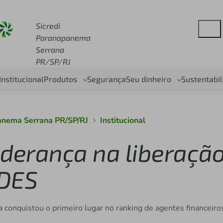
redi.com.br
Sicredi
Paranapanema
Serrana
PR/SP/RJ
Institucional
Produtos
Segurança
Seu dinheiro
Sustentabi
anema Serrana PR/SP/RJ
Institucional
liderança na liberaçã
NDES
a conquistou o primeiro lugar no ranking de agentes financeiro