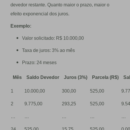
devedor restante. Quanto maior o prazo, maior o
efeito exponencial dos juros.
Exemplo:
Valor solicitado: R$ 10.000,00
Taxa de juros: 3% ao mês
Prazo: 24 meses
Mês
Saldo Devedor
Juros (3%)
Parcela (R$)
Sa
1
10.000,00
300,00
525,00
9.7
2
9.775,00
293,25
525,00
9.5
…
…
…
…
…
24
525,00
15,75
525,00
0,0