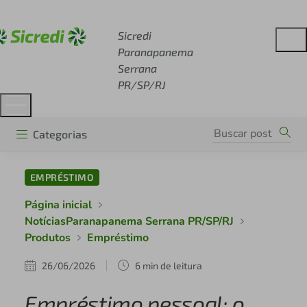
Acesse sicredi.com.br
Sicredi
Paranapanema
Serrana
PR/SP/RJ
Categorias
EMPRÉSTIMO
Página inicial
NotíciasParanapanema Serrana PR/SP/RJ
Produtos
Empréstimo
26/06/2026
6 min de leitura
Empréstimo pessoal: o