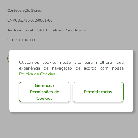
Confederação Sicredi
CNPJ: 03.795.072/0001-60
Av. Assis Brasil, 3940, J. Lindóia - Porto Alegre
CEP: 91010-003
PT
EN
Utilizamos cookies neste site para melhorar sua
experiência de navegação de acordo com nossa
Política de Cookies
.
Gerenciar
Permissões de
Permitir todos
Cookies