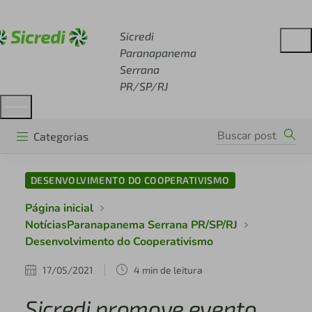
Acesse sicredi.com.br
Sicredi
Paranapanema
Serrana
PR/SP/RJ
Categorias
DESENVOLVIMENTO DO COOPERATIVISMO
Página inicial
NotíciasParanapanema Serrana PR/SP/RJ
Desenvolvimento do Cooperativismo
17/05/2021
4 min de leitura
Sicredi promove evento