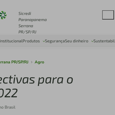
redi.com.br
Sicredi
Paranapanema
Serrana
PR/SP/RJ
Institucional
Produtos
Segurança
Seu dinheiro
Sustentabi
rrana PR/SP/RJ
Agro
ctivas para o
022
no Brasil