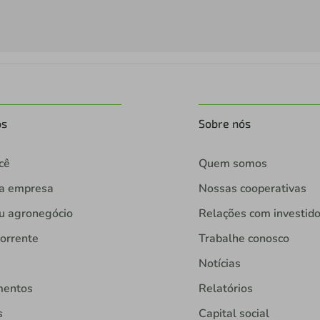
os
Sobre nós
cê
Quem somos
ua empresa
Nossas cooperativas
u agronegócio
Relações com investid
orrente
Trabalhe conosco
Notícias
mentos
Relatórios
s
Capital social