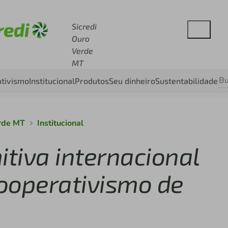
cesse sicredi.com.br
Sicredi
Ouro
Verde
MT
tivismo
Institucional
Produtos
Seu dinheiro
Sustentabilidade
erde MT
Institucional
itiva internacional
ooperativismo de