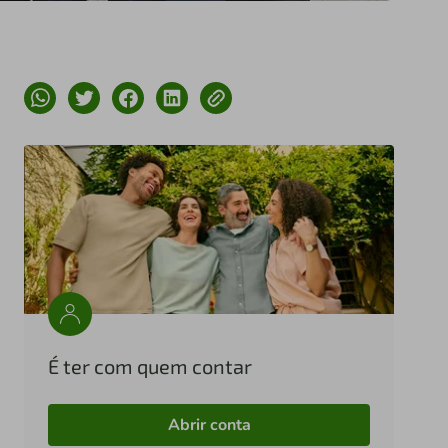
É ter com quem contar
Abrir conta