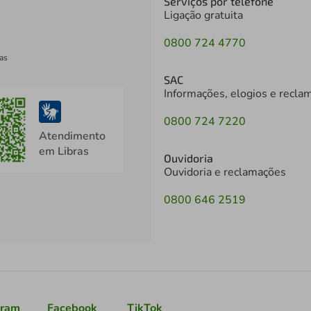
Serviços por telefone
Ligação gratuita
0800 724 4770
as
SAC
Informações, elogios e recla
0800 724 7220
Atendimento
em Libras
Ouvidoria
Ouvidoria e reclamações
0800 646 2519
gram
Facebook
TikTok