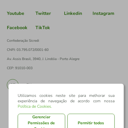
Youtube
Twitter
Linkedin
Instagram
Facebook
TikTok
Confederação Sicredi
CNPJ: 03.795.072/0001-60
Av. Assis Brasil, 3940, J. Lindóia - Porto Alegre
CEP: 91010-003
PT
EN
Utilizamos cookies neste site para melhorar sua
experiência de navegação de acordo com nossa
Política de Cookies
.
Gerenciar
Permissões de
Permitir todos