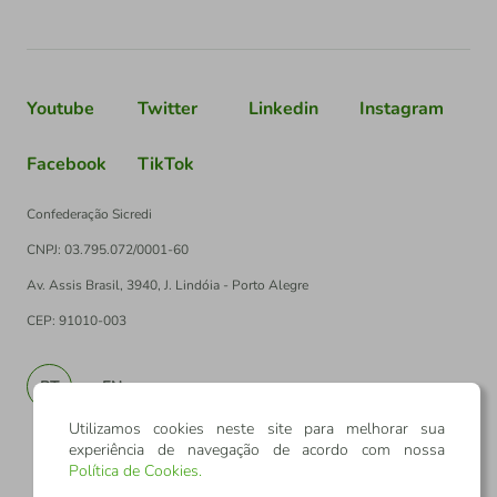
Youtube
Twitter
Linkedin
Instagram
Facebook
TikTok
Confederação Sicredi
CNPJ: 03.795.072/0001-60
Av. Assis Brasil, 3940, J. Lindóia - Porto Alegre
CEP: 91010-003
PT
EN
Utilizamos cookies neste site para melhorar sua
experiência de navegação de acordo com nossa
Política de Cookies
.