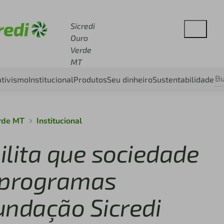
cesse sicredi.com.br
Sicredi
Ouro
Verde
MT
tivismo
Institucional
Produtos
Seu dinheiro
Sustentabilidade
erde MT
Institucional
ilita que sociedade
s programas
undação Sicredi