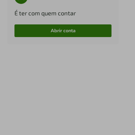
É ter com quem contar
Abrir conta